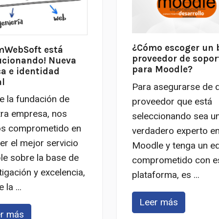
¿Cómo escoger un 
mWebSoft está
proveedor de sopor
ucionando! Nueva
para Moodle?
a e identidad
al
Para asegurarse de q
 la fundación de
proveedor que está
ra empresa, nos
seleccionando sea u
s comprometido en
verdadero experto e
er el mejor servicio
Moodle y tenga un e
le sobre la base de
comprometido con e
tigación y excelencia,
plataforma, es ...
la ...
Leer más
r más