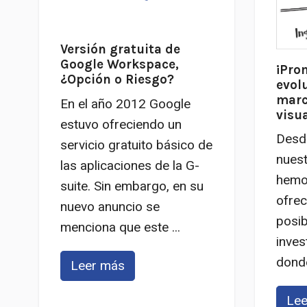
Versión gratuita de
Google Workspace,
¡Pro
¿Opción o Riesgo?
evol
marc
En el año 2012 Google
visu
estuvo ofreciendo un
Desde
servicio gratuito básico de
nuest
las aplicaciones de la G-
hemo
suite. Sin embargo, en su
ofrec
nuevo anuncio se
posib
menciona que este ...
inves
donde 
Leer más
Lee