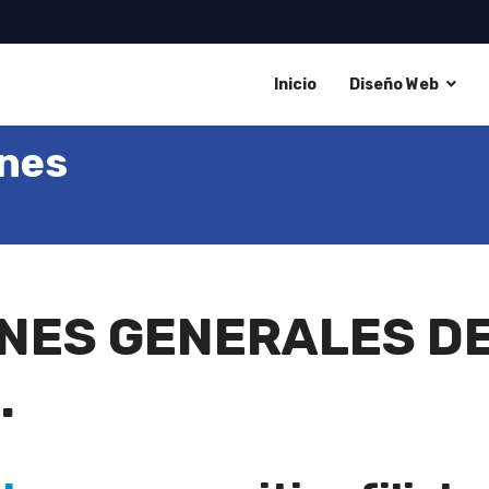
Inicio
Diseño Web
ones
NES GENERALES DE
.