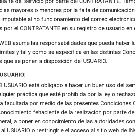
 mala fe del servicio por parte del CONTRATANTE. Ta
as mayores o menores por la falta de comunicación
utable al no funcionamiento del correo electrónico f
s por el CONTRATANTE en su registro de usuario en el
EWEB asume las responsabilidades que pueda haber lug
límites y tal y como se especifica en las distintas Co
os que se ponen a disposición del USUARIO.
 USUARIO:
 El USUARIO está obligado a hacer un buen uso del serv
ualquier práctica que esté prohibida por la ley o recha
 facultada por medio de las presentes Condiciones Ge
nocimiento fehaciente de la realización por parte d
eneral, a poner en conocimiento de las autoridades c
a al USUARIO o restringirle el acceso al sitio web de 