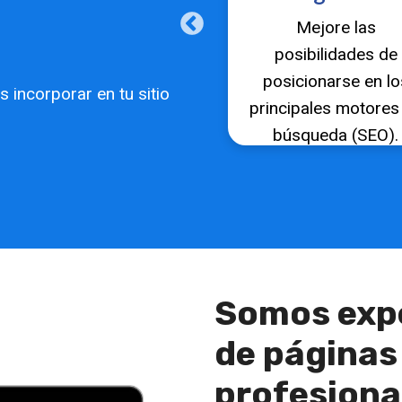
Actualizar el contenido
Mejore las
del sitio web es muy
posibilidades de
importante. Por eso
posicionarse en lo
 incorporar en tu sitio
con nosotros es más
principales motores
fácil y ahorra costos.
búsqueda (SEO).
Somos expe
de páginas
profesiona