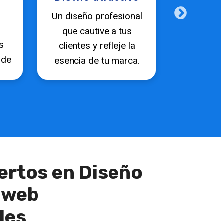
Actualiza
Un diseño profesional
del sit
que cautive a tus
s
importa
clientes y refleje la
 de
con nos
esencia de tu marca.
fácil y 
rtos en Diseño
 web
les