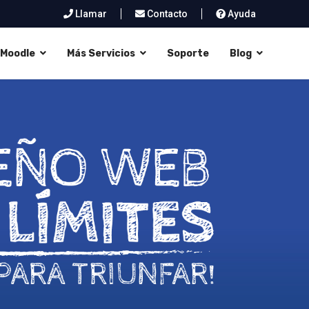
Llamar
Contacto
Ayuda
Moodle
Más Servicios
Soporte
Blog