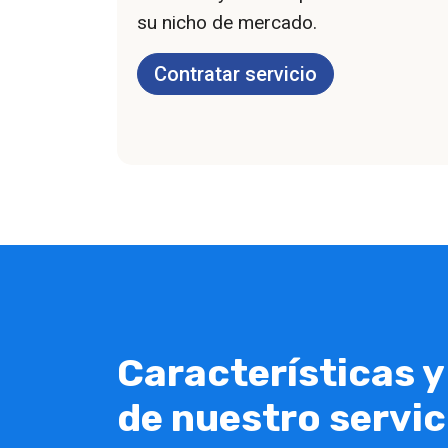
su nicho de mercado.
Contratar servicio
Características y
de nuestro servic
onamiento
gánico
Diseño atractivo