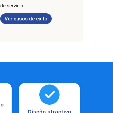
de servicio.
Ver casos de éxito
to
Con
act
Diseño atractivo