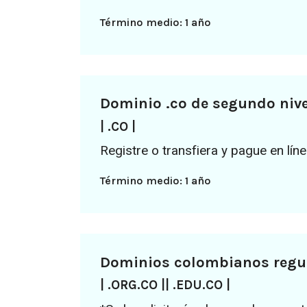
Término medio: 1 año
Dominio .co de segundo niv
| .CO |
Registre o transfiera y pague en lín
Término medio: 1 año
Dominios colombianos regu
| .ORG.CO || .EDU.CO |