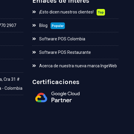
Enlaces de interés
¡Esto dicen nuestros clientes!
Top
 770 2907
Blog
Popular
Software POS Colombia
Software POS Restaurante
Acerca de nuestra nueva marca IngeWeb
a, Cra 31 #
Certificaciones
a - Colombia