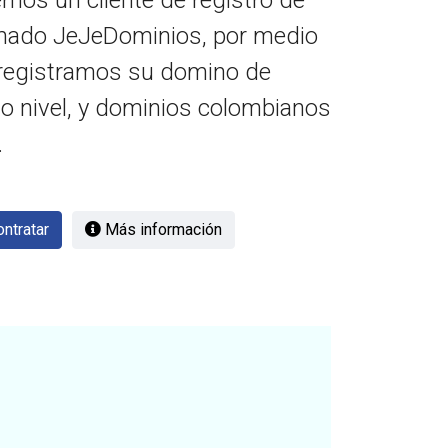
mos un cliente de registro de
amado JeJeDominios, por medio
registramos su domino de
do nivel, y dominios colombianos
.
ntratar
Más información