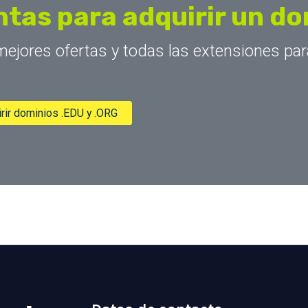
tas para adquirir un d
jores ofertas y todas las extensiones par
rir dominios .EDU y .ORG