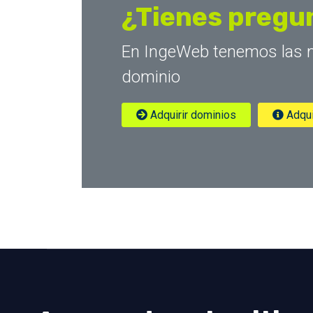
¿Tienes pregun
En IngeWeb tenemos las me
dominio
Adquirir dominios
Adqui