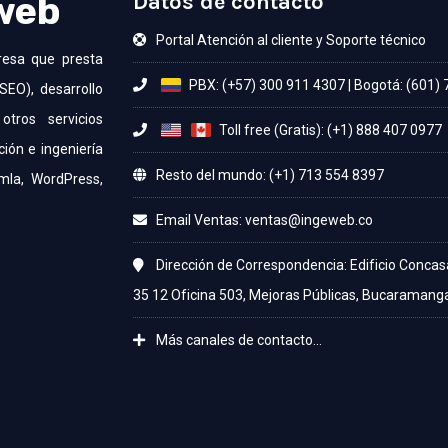
 web
Datos de contacto
Portal Atención al cliente y Soporte técnico
resa que presta
PBX: (+57) 300 911 4307
|
Bogotá: (601)
SEO), desarrollo
otros servicios
Toll free (Gratis): (+1) 888 407 0977
ción e ingeniería
Resto del mundo: (+1) 713 554 8397
mla, WordPress,
Email Ventas:
Dirección de Correspondencia: Edificio Concas
35 12 Oficina 503, Mejoras Públicas, Bucaramang
Más canales de contacto...