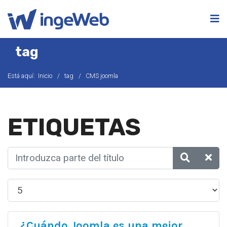
tag
Está aquí:
Inicio
tag
CMS joomla
ETIQUETAS
¿Cuándo Joomla es una mejor