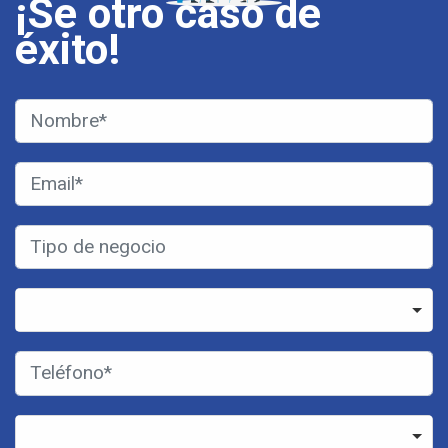
¡Se otro caso de
éxito!
+57
🇨🇴 Colombia