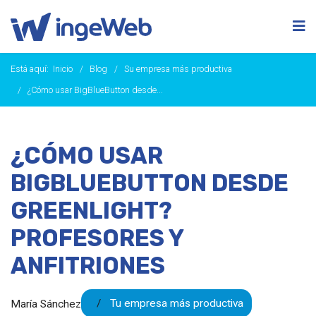
Está aquí:
Inicio
Blog
Su empresa más productiva
¿Cómo usar BigBlueButton desde...
¿CÓMO USAR
BIGBLUEBUTTON DESDE
GREENLIGHT?
PROFESORES Y
ANFITRIONES
Tu empresa más productiva
María Sánchez