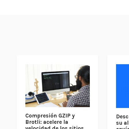
Compresión GZIP y
Desc
Brotli: acelere la
su al
velocidad de los sitios