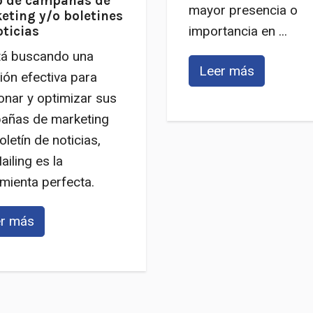
o de campañas de
mayor presencia o
eting y/o boletines
importancia en ...
oticias
tá buscando una
Leer más
ión efectiva para
onar y optimizar sus
añas de marketing
oletín de noticias,
iling es la
mienta perfecta.
r más