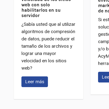
enví
web con solo
mark
habilitarlos en su
de n
servidor
Si es
¿Sabía usted que al utilizar
soluc
algoritmos de compresión
gesti
de datos, puede reducir el
camp
tamaño de los archivos y
y/o b
lograr una mayor
AcyMa
velocidad en los sitios
herra
web?
Lee
Leer más