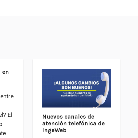
 en
 entre
l? El
Nuevos canales de
atención telefónica de
o
IngeWeb
nte