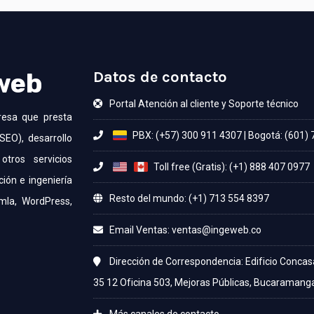
 web
Datos de contacto
Portal Atención al cliente y Soporte técnico
resa que presta
PBX: (+57) 300 911 4307
|
Bogotá: (601)
SEO), desarrollo
otros servicios
Toll free (Gratis): (+1) 888 407 0977
ción e ingeniería
Resto del mundo: (+1) 713 554 8397
mla, WordPress,
Email Ventas:
Dirección de Correspondencia: Edificio Concas
35 12 Oficina 503, Mejoras Públicas, Bucaramang
Más canales de contacto...