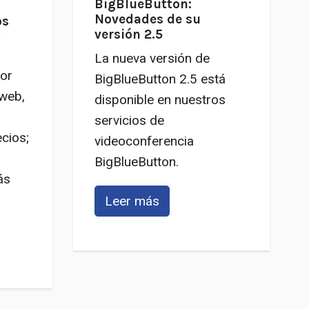
BigBlueButton:
Novedades de su
os
versión 2.5
y
La nueva versión de
or
BigBlueButton 2.5 está
 web,
disponible en nuestros
servicios de
ecios;
videoconferencia
BigBlueButton.
ás
Leer más