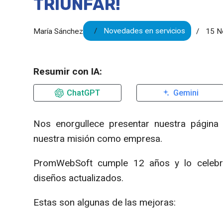
TRIUNFAR!
Novedades en servicios
María Sánchez
15 N
Resumir con IA:
ChatGPT
Gemini
Nos enorgullece presentar nuestra págin
nuestra misión como empresa.
PromWebSoft cumple 12 años y lo celebra
diseños actualizados.
Estas son algunas de las mejoras: