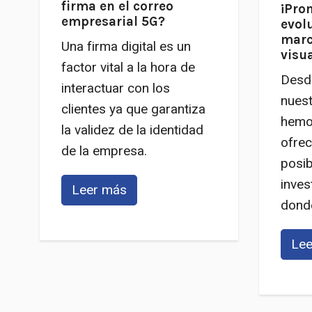
firma en el correo
¡Pro
empresarial 5G?
evol
marc
Una firma digital es un
visu
factor vital a la hora de
Desde
interactuar con los
nuest
clientes ya que garantiza
hemo
la validez de la identidad
ofrec
de la empresa.
posib
inves
Leer más
donde 
Lee