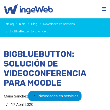
Está aquí:
Inicio
Blog
Novedades en servicios
BigBlueButton: Solución de...
BIGBLUEBUTTON:
SOLUCIÓN DE
VIDEOCONFERENCIA
PARA MOODLE
Novedades en servicios
María Sánchez
17 Abril 2020