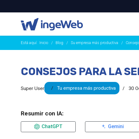
Está aquí:
Inicio
Blog
Su empresa más productiva
Consejo
CONSEJOS PARA LA SE
Tu empresa más productiva
Super User
30 O
Resumir con IA:
ChatGPT
Gemini