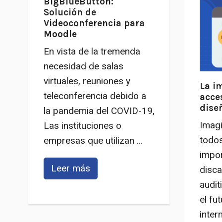
BigBlueButton:
Solución de
Videoconferencia para
Moodle
En vista de la tremenda
necesidad de salas
virtuales, reuniones y
La i
teleconferencia debido a
acces
dise
la pandemia del COVID-19,
Imagi
Las instituciones o
todos
empresas que utilizan ...
impor
Leer más
disca
audit
el fu
intern