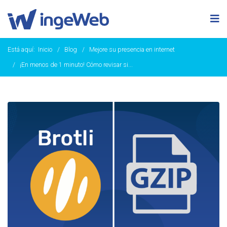
Está aquí:
Inicio
Blog
Mejore su presencia en internet
¡En menos de 1 minuto! Cómo revisar si...